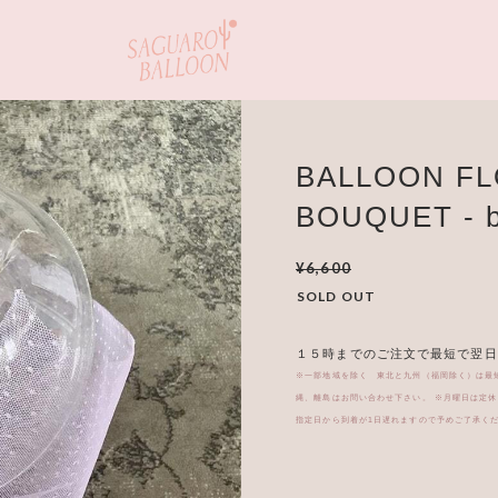
BALLOON F
BOUQUET - b
¥6,600
SOLD OUT
１５時までのご注文で最短で翌日
※一部地域を除く 東北と九州（福岡除く）は最
縄、離島はお問い合わせ下さい。 ※月曜日は定
指定日から到着が1日遅れますので予めご了承く