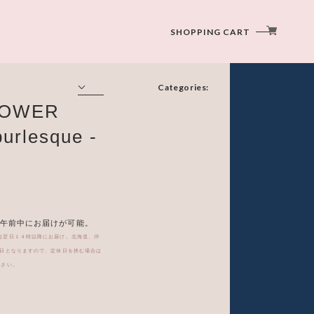
SHOPPING CART
Categories:
LOWER
スタンダードサイズ
urlesque -
ラージサイズ
ミニブーケ
午前中にお届けが可能。
短翌日１４時以降にお届け。北海道、沖
専用バッグ スタンダードサイズ専用
休日となりますので、定休日を挟む場合は
アクリルスタンドオプション - insert-
ださい。