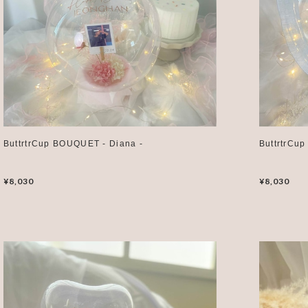
ButtrtrCup BOUQUET - Diana -
ButtrtrCu
¥8,030
¥8,030