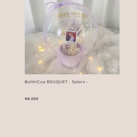
ButtrtrCup BOUQUET - Saturn -
¥8,030