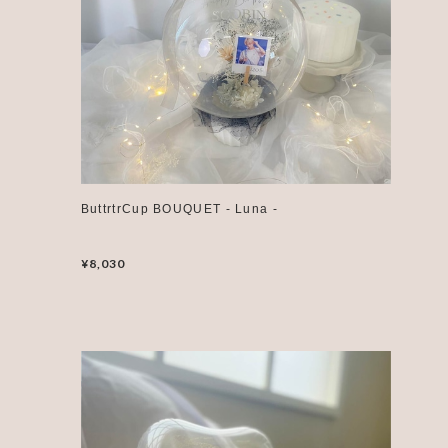
ButtrtrCup BOUQUET - Luna -
¥8,030