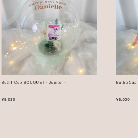
ButtrtrCup BOUQUET - Jupiter -
ButtrtrCu
¥8,030
¥8,030