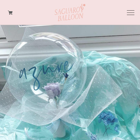
BALLOON FLOWER BOUQUET
BALLOON FLOWER TABLE TOP
BALLOON FLOWER FLOAT TYPE
ORDER MADE
OPTION
BALLOON TWIST BALLOON
LollyPops BALLOON