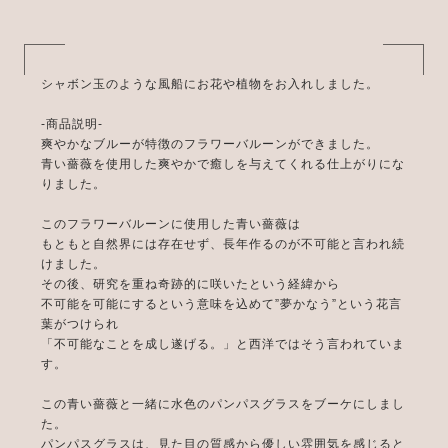
シャボン玉のような風船にお花や植物をお入れしました。
-商品説明-
爽やかなブルーが特徴のフラワーバルーンができました。
青い薔薇を使用した爽やかで癒しを与えてくれる仕上がりにな
りました。
このフラワーバルーンに使用した青い薔薇は
もともと自然界には存在せず、長年作るのが不可能と言われ続
けました。
その後、研究を重ね奇跡的に咲いたという経緯から
不可能を可能にするという意味を込めて”夢かなう”という花言
葉がつけられ
「不可能なことを成し遂げる。」と西洋ではそう言われていま
す。
この青い薔薇と一緒に水色のパンパスグラスをブーケにしまし
た。
パンパスグラスは、見た目の質感から優しい雰囲気を感じると