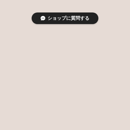
ショップに質問する
特定商取引法に基づく表記
プライバシーポリシー
© 大阪 堀江 & 名古屋 星ヶ丘のバルーンとお花を使ったおしゃれな花束バルーンショ
ップ SAGUARO BALLOON All rights reserved.