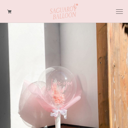
BALLOON FLOWER BOUQUET
BALLOON FLOWER TABLE TOP
BALLOON FLOWER FLOAT TYPE
ORDER MADE
OPTION
BALLOON TWIST BALLOON
LollyPops BALLOON