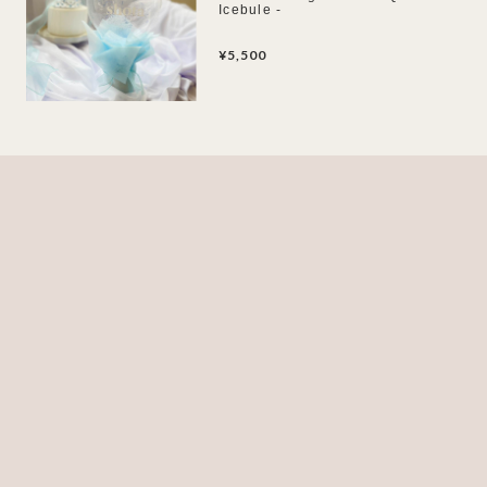
Icebule -
¥5,500