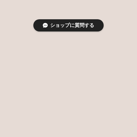
ショップに質問する
特定商取引法に基づく表記
プライバシーポリシー
© 大阪 堀江 & 名古屋 星ヶ丘のバルーンとお花を使ったおしゃれな花束バルーンショ