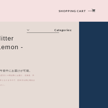
SHOPPING CART
Categories:
itter
スタンダードサイズ
emon -
ラージサイズ
ミニブーケ
午前中にお届けが可能。
短翌日１４時以降にお届け。北海道、沖
休日となりますので、定休日を挟む場合は
専用バッグ スタンダードサイズ専用
ださい。
アクリルスタンドオプション - insert-