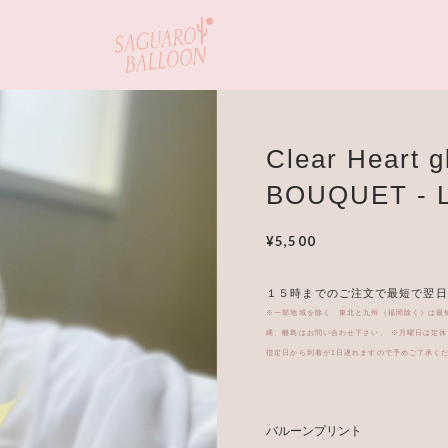
Clear Heart gl
BOUQUET - L
¥5,500
１５時までのご注文で最短で翌日
※一部地域を除く 東北と九州（福岡除く）は最
縄、離島はお問い合わせ下さい。 ※月曜日は定
指定日から到着が1日遅れますので予めご了承く
バルーンプリント